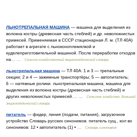
ЛЬНОТРЕПАЛЬНАЯ МАШИНА
— машина для выделения из
волокна костры (древесная часть стеблей) и др. неволокнистых
примесей. Применяемая в СССР стационарная Л. м. (ТЛ 40А)
работает в агрегате с льноконоплемялкой и
куделеприготовительной машиной. После переработки отходов
на… …
Сельско-хозяйственный энциклопедический словарь
льнотрепальная машина
— ТЛ 40А: 1 и 3 — трепальные
секции; 2 и 4 — зажимные транспортёры; 5 — автопитатель;
6 — натяжные ролики. льнотрепальная машина, машина для
выделения из волокна костры (древесная часть стеблей) и
других неволокнистых примесей.… …
Сельское хозяйство. Большой
энциклопедический словарь
питатель
— фидер, линия (подачи, питания), загрузочное
устройство Словарь русских синонимов. питатель сущ., кол во
синонимов: 12 • автопитатель (1) • …
Словарь синонимов